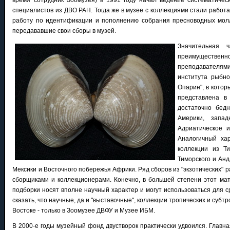
время сотрудник Зоомузея) в 1991 году начал ведение систематичес
специалистов из ДВО РАН. Тогда же в музее с коллекциями стали работа
работу по идентификации и пополнению собрания пресноводных молл
передававшие свои сборы в музей.
Значительная ч
преимущественно
преподавателями 
института рыбно
Опарин", в котор
представлена в
достаточно бед
Америки, запа
Адриатическое и
Аналогичный хар
коллекции из Ти
Тиморского и Анд
Мексики и Восточного побережья Африки. Ряд сборов из "экзотических"
сборщиками и коллекционерами. Конечно, в большей степени этот ма
подборки носят вполне научный характер и могут использоваться для 
сказать, что научные, да и "выставочные", коллекции тропических и субт
Востоке - только в Зоомузее ДВФУ и Музее ИБМ.
В 2000-е годы музейный фонд двустворок практически удвоился. Главная