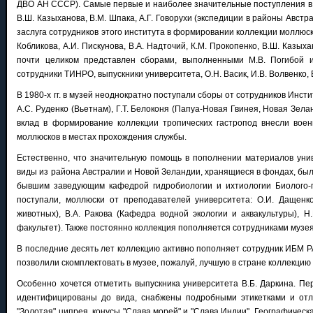
ДВО АН СССР). Самые первые и наиболее значительные поступления в 
В.Ш. Казыханова, В.М. Шпака, А.Г. Говорухи (экспедиции в районы Австр
заслуга сотрудников этого института в формировании коллекции моллюско
Кобликова, А.И. Пискунова, В.А. Надточий, К.М. Прокопенко, В.Ш. Казы
почти целиком представлен сборами, выполненными М.В. Погибой 
сотрудники ТИНРО, выпускники университета, О.Н. Васик, И.В. Волвенко, 
В 1980-х гг. в музей неоднократно поступали сборы от сотрудников Инст
А.С. Руденко (Вьетнам), Г.Т. Белоконя (Папуа-Новая Гвинея, Новая Зела
вклад в формирование коллекции тропических гастропод внесли военн
моллюсков в местах прохождения службы.
Естественно, что значительную помощь в пополнении материалов унив
виды из района Австралии и Новой Зеландии, хранящиеся в фондах, был
бывшим заведующим кафедрой гидробиологии и ихтиологии Биолого-п
поступали, моллюски от преподавателей университета: О.И. Дащенко
животных), В.А. Ракова (Кафедра водной экологии и аквакультуры), 
факультет). Также постоянно коллекция пополняется сотрудниками музея
В последние десять лет коллекцию активно пополняет сотрудник ИБМ РАН К
позволили скомплектовать в музее, пожалуй, лучшую в стране коллекци
Особенно хочется отметить выпускника университета В.Б. Даркина. П
идентифицированы до вида, снабжены подробными этикетками и отли
"Золотая" ципрея, конусы "Слава морей" и "Слава Индии". Географиче