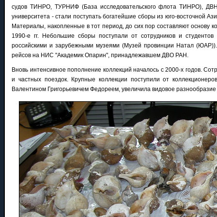
судов ТИНРО, ТУРНИФ (База исследовательского флота ТИНРО), ДВНЦ
университета - стали поступать богатейшие сборы из юго-восточной Ази
Материалы, накопленные в тот период, до сих пор составляют основу к
1990-е гг. Небольшие сборы поступали от сотрудников и студентов 
российскими и зарубежными музеями (Музей провинции Натал (ЮАР)). 
рейсов на НИС "Академик Опарин", принадлежавшем ДВО РАН.
Вновь интенсивное пополнение коллекций началось с 2000-х годов. Со
и частных поездок. Крупные коллекции поступили от коллекционеров
Валентином Григорьевичем Федореем, увеличила видовое разнообразие га