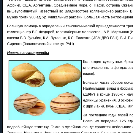
Африки, США, Аргентины, Средиземное море, о. Пасхи, острова Океани
вышеупомянутый, известный во Владивостоке коллекционер раковин В.Г
музею почти 900 ед. хр. уникальных раковин. Большая часть экспозици
Большую помощь в определении таксономической принадлежности тропич
коллекционер В.Г. Федорей, голожаберных моллюсков - А.В. Мартынов
внесли В.В. Гульбин, К.А. Лутаенко, К.С. Ткаченко (ИБМ ДВО РАН), В.И. Пи
Сиренко (Зоологический институт РАН).
Наземные гастроподы
Коллекция сухопутных брюх
многочисленны в фондах семей
видов).
Большая часть сборов осуще
Наибольший вклад в формиро
(ДВФУ) в конце 1980-х - на
единицы хранения. В основно
с Шри Ланка, Кубы, США, Гаи
За последние годы музей по
Всего им передано 125 ед
подробнейшую этикетку. Также в музейном фонде хранятся небольшие с