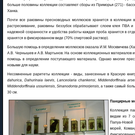
больше половины коллекции составляют сборы из Приморья (271) - бассей
Ханка.
Почти все раковины пресноводных моллюсков хранится в коллекции в
растрескивание, раковины беззубок обрабатывают слоем клея ПВА и
надежной сохранности и удобства работы каждая проба хранится в отд
хранятся в фиксированном виде (70% спиртовой раствор).
Большую помощь в определении моллюсков оказала И.М. Москвичева (Хаб
А.В. Чернышев и А.В. Мартынов. На основе коллекционных материалов и
помощь в определении поступающего материала. Однако многие пресно
новыми для науки.
Несомненные раритеты коллекции - виды, занесенные в Красную книг
dahurica
,
Dahurinaia laevis
,
Lanceolaria chankensi
,
Middendorffinaia arse
Middendorffinaia ussuriensis
,
Sinanodonta primorjensis
, а также самый бол
30 см.
Панцирные м
Коллекция пан
видам из 7 с
Папуа-Новой 
морей, Коман
фиксированном