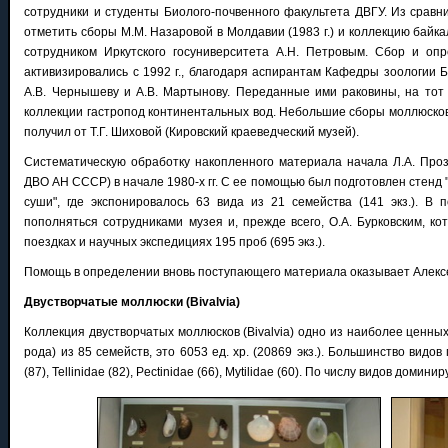
сотрудники и студенты Биолого-почвенного факультета ДВГУ. Из сра
вн
отметить сборы М.М. Назаровой в Молдавии (1983 г.) и коллекцию байкал
сотрудником Иркутского госуниверситета А.Н. Петровым. Сбор и оп
активизировались с 1992 г., благодаря аспирантам Кафедры зоологии 
А.В. Чернышеву и А.В. Мартынову. Переданные ими раковины, на тот 
коллекции гастропод континентальных вод. Небольшие сборы моллюсков
получил от Т.Г. Шиховой (Кировский краеведческий музей).
Систематическую обработку накопленного материала начала Л.А. Проз
ДВО АН СССР) в начале 1980-х гг. С ее помощью был подготовлен стенд
суши", где экспонировалось 63 вида из 21 семейства (141 экз.). 
пополняться сотрудниками музея и, прежде всего, О.А. Бурковским, ко
поездках и научных экспедициях 195 проб (695 экз.).
Помощь в определении вновь поступающего материала оказывает Алекс
Двустворчатые моллюски (Bivalvia)
Коллекция двустворчатых моллюсков (Bivalvia) одно из наиболее ценны
рода) из 85 семейств, это 6053 ед. хр. (20869 экз.). Большинство видов 
(87), Tellinidae (82), Pectinidae (66), Mytilidae (60). По числу видов дом