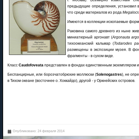
г. Москва). Всемирно известный с
предыдущие определения, установил в
что среди материалов из рода
Megalocr
Имеются в коллекции ископаемые форм
Раковина самого древнего из ныне жив
миниатюрный аргонавт (
Argonauta arg
тихоокеанский кальмар (
Todarodes pac
размещены в экспозиции музея. В фо
фрагменты - в сухом виде.
Класс
Caudofoveata
представлен в фондах единственным экземпляром из
Беспанцирные, или борозчатобрюхие моллюски (
Solenogastres
), не опр
в Тихом океане (восточнее о. Хоккайдо), другой - у Оркнейских островов.
Опубликовано: 24 февраля 2014