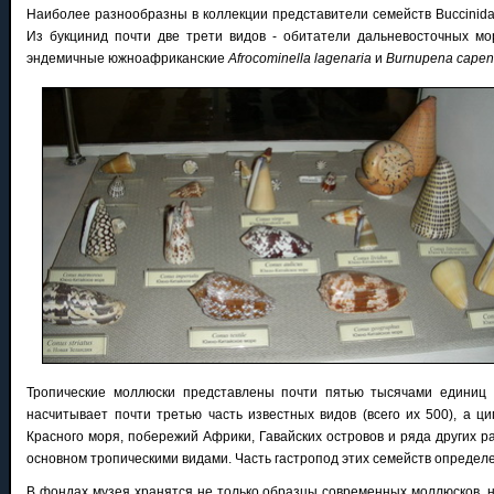
Наиболее разнообразны в коллекции представители семейств Buccinidae (б
Из букцинид почти две трети видов - обитатели дальневосточных мор
эндемичные южноафриканские
Afrocominella lagenaria
и
Burnupena capen
Тропические моллюски представлены почти пятью тысячами единиц 
насчитывает почти третью часть известных видов (всего их 500), а ц
Красного моря, побережий Африки, Гавайских островов и ряда других ра
основном тропическими видами. Часть гастропод этих семейств определен
В фондах музея хранятся не только образцы современных моллюсков, 