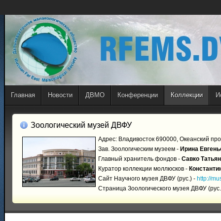
Главная
Новости
ДВМО
Конференции
Коллекции
И
Зоологический музей ДВФУ
Адрес: Владивосток 690000, Океанский прос
Зав. Зоологическим музеем -
Ирина Евгень
Главный хранитель фондов -
Савко Татья
Куратор коллекции моллюсков -
Константи
Сайт Научного музея ДВФУ (рус.) -
http://mu
Страница Зоологического музея ДВФУ (рус.