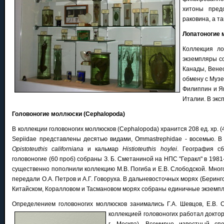
хитоны пред
раковина, а т
Лопатоногие 
Коллекция ло
экземпляры с
Канады, Венес
обмену с Музе
Филиппин и Яп
Италии. В эк
Головоногие моллюски (Cephalopoda)
В коллекции головоногих моллюсков (Cephalopoda) хранится 208 ед. хр. (48
Sepiidae представлены десятью видами, Ommastrephidae - восемью. В
Opistoteuthis californiana
и кальмар
Histioteuthis hoylei
. География с
головоногие (60 проб) собраны З. Б. Сметаниной на НПС "Геракл" в 198
существенно пополнили коллекцию М.В. Погиба и Е.В. Слободской. Мно
передали О.А. Петров и А.Г. Говоруха. В дальневосточных морях (Беринг
Китайском, Коралловом и Тасмановом морях собраны единичные экземп
Определением головоногих моллюсков занимались Г.А. Шевцов, Е.В. 
коллекцией головоногих работал доктор