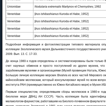
Unionidae
Nodularia extremalis
Martynov et Chernyshev, 1992
Veneridae
[
Irus ishibashianus
Kuroda et Habe, 1952]
Veneridae
[
Irus ishibashianus
Kuroda et Habe, 1952]
Veneridae
[
Irus ishibashianus
Kuroda et Habe, 1952]
Veneridae
[
Irus ishibashianus
Kuroda et Habe, 1952]
Подробная информация и фотоиллюстрации типового материала опубл
коллекции Зоологического музея Дальневосточного государственного уни
2009. Вып. 13. С. 17-33.
До конца 1980-х годов определены и систематизированы были только B
счет научных обменов и просто поступлений из других музеев, что
зарубежными музеями и организациями (Музей провинции Наталь, Южно-
Большую личную коллекцию морских Bivalvia из всех частей Мирового 
кайнозойским моллюскам, который консультировал музей по всем вопр
института РАН (преимущественно из Южно-Китайского моря) и Музея ИБМ
Первым специалистом, определявшим сборы моллюсков в 1980-е годы,
биологии моря ДВНЦ АН СССР). Часть коллекции была идентифицир
малакологом-фаунистом, работавшим на Биолого-почвенном факультете Д