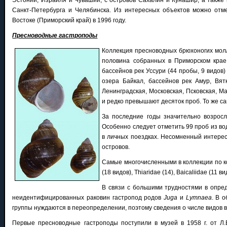
Эстонии, Израиля и Чувашии, с островов Сахалин и Кунашир, а также 
Санкт-Петербурга и Челябинска. Из интересных объектов можно отме
Востоке (Приморский край) в 1996 году.
Пресноводные гастроподы
Коллекция пресноводных брюхоногих моллю
половина собранных в Приморском крае 
бассейнов рек Уссури (44 пробы, 9 видов
озера Байкал, бассейнов рек Амур, Вят
Ленинградская, Московская, Псковская, М
и редко превышают десяток проб. То же с
За последние годы значительно возросл
Особенно следует отметить 99 проб из в
в личных поездках. Несомненный интере
островов.
Самые многочисленными в коллекции по кол
(18 видов), Thiaridae (14), Baicaliidae (11 в
В связи с большими трудностями в опре
неидентифицированных раковин гастропод родов
Juga
и
Lymnaea
. В 
группы нуждаются в переопределении, поэтому сведения о числе видов 
Первые пресноводные гастроподы поступили в музей в 1958 г. от Л.