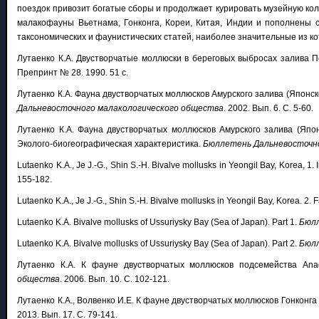
поездок привозит богатые сборы и продолжает курировать музейную ко
малакофауны Вьетнама, Гонконга, Кореи, Китая, Индии и пополнены 
таксономических и фаунистических статей, наиболее значительные из к
Лутаенко К.А. Двустворчатые моллюски в береговых выбросах залива 
Препринт № 28. 1990. 51 с.
Лутаенко К.А. Фауна двустворчатых моллюсков Амурского залива (Японско
Дальневосточного малакологического общества
. 2002. Вып. 6. С. 5-60.
Лутаенко К.А. Фауна двустворчатых моллюсков Амурского залива (Япон
Эколого-биогеографическая характеристика.
Бюллетень Дальневосточн
Lutaenko K.A., Je J.-G., Shin S.-H. Bivalve mollusks in Yeongil Bay, Korea, 1. 
155-182.
Lutaenko K.A., Je J.-G., Shin S.-H. Bivalve mollusks in Yeongil Bay, Korea. 2. 
Lutaenko K.A. Bivalve mollusks of Ussuriysky Bay (Sea of Japan). Part 1.
Бюлл
Lutaenko K.A. Bivalve mollusks of Ussuriysky Bay (Sea of Japan). Part 2.
Бюлл
Лутаенко К.А. К фауне двустворчатых моллюсков подсемейства Ana
общества
. 2006. Вып. 10. С. 102-121.
Лутаенко К.А., Волвенко И.Е. К фауне двустворчатых моллюсков Гонконг
2013. Вып. 17. С. 79-141.