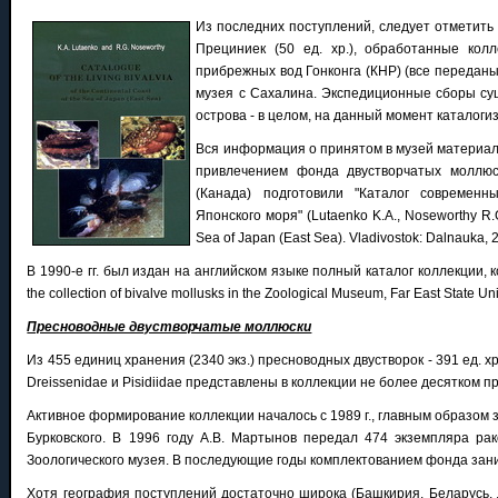
Из последних пос
туплений, следует отметить
Прециниек (50 ед. хр.), обработанные кол
прибрежных вод Гонконга (КНР) (все переданы
музея с Сахалина. Экспедиционные сборы су
острова - в целом, на данный момент каталоги
Вся информация о принятом в музей материале
привлечением фонда двустворчатых моллюск
(Канада) подготовили "Каталог современн
Японского моря" (Lutaenko K.A., Noseworthy R.G.
Sea of Japan (East Sea). Vladivostok: Dalnauka, 2
В 1990-е гг. был издан на английском языке полный каталог коллекции, к
the collection of bivalve mollusks in the Zoological Museum, Far East State Uni
Пресноводные двустворчатые моллюски
Из 455 единиц хранения (2340 экз.) пресноводных двустворок - 391 ед. хр
Dreissenidae и Pisidiidae представлены в коллекции не более десятком п
Активное формирование коллекции началось с 1989 г., главным образом з
Бурковского. В 1996 году А.В. Мартынов передал 474 экземпляра ра
Зоологического музея. В последующие годы комплектованием фонда зани
Хотя география поступлений достаточно широка (Башкирия, Беларусь, 