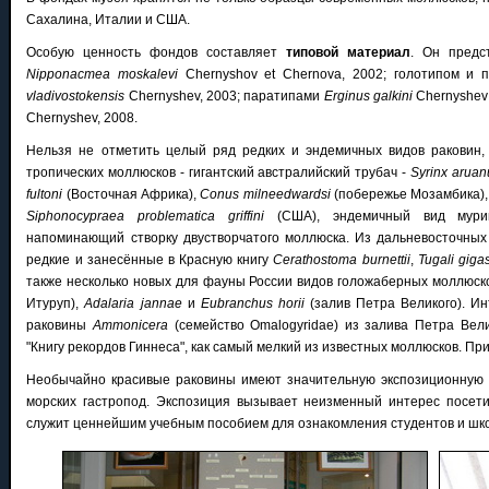
Сахалина, Италии и США.
Особую ценность фондов составляет
типовой материал
. Он предс
Nipponacmea moskalevi
Chernyshov et Chernova, 2002; голотипом и
vladivostokensis
Chernyshev, 2003; паратипами
Erginus galkini
Chernyshev 
Chernyshev, 2008.
Нельзя не отметить целый ряд редких и эндемичных видов раковин,
тропических моллюсков - гигантский австралийский трубач -
Syrinx aruan
fultoni
(Восточная Африка),
Conus milneedwardsi
(побережье Мозамбика)
Siphonocypraea problematica griffini
(США), эндемичный вид мур
напоминающий створку двустворчатого моллюска. Из дальневосточных
редкие и занесённые в Красную книгу
Cerathostoma burnettii
,
Tugali giga
также несколько новых для фауны России видов голожаберных моллюск
Итуруп),
Adalaria jannae
и
Eubranchus horii
(залив Петра Великого). И
раковины
Ammonicera
(семейство Omalogyridae) из залива Петра Вели
"Книгу рекордов Гиннеса", как самый мелкий из известных моллюсков. П
Необычайно красивые раковины имеют значительную экспозиционную ц
морских гастропод. Экспозиция вызывает неизменный интерес посети
служит ценнейшим учебным пособием для ознакомления студентов и шк